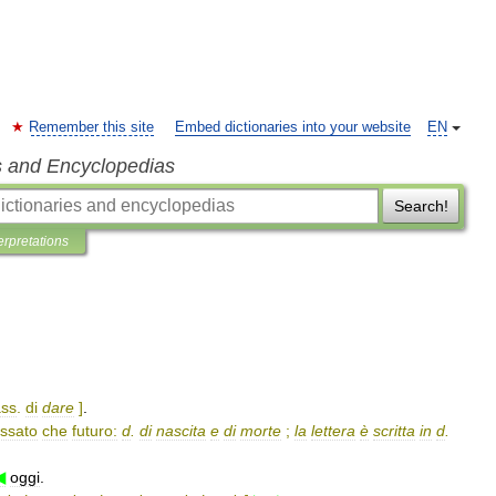
Remember this site
Embed dictionaries into your website
EN
s and Encyclopedias
Search!
erpretations
ss
.
di
dare
]
.
ssato
che
futuro:
d
.
di
nascita
e
di
morte
;
la
lettera
è
scritta
in
d
.
◀
oggi
.