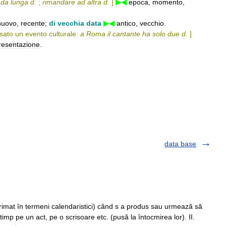
da
lunga
d
.
;
rimandare
ad
altra
d
.
]
▶◀
epoca
,
momento
,
nuovo
,
recente
;
di
vecchia
data
▶◀
antico
,
vecchio
.
ssato
un
evento
culturale:
a
Roma
il
cantante
ha
solo
due
d
.
]
resentazione
.
data base
rimat în termeni calendaristici) când s a produs sau urmează să
imp pe un act, pe o scrisoare etc. (pusă la întocmirea lor). II.