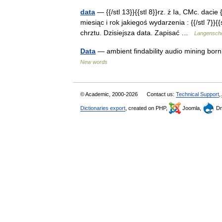
data
— {{/stl 13}}{{stl 8}}rz. ż Ia, CMc. dacie
miesiąc i rok jakiegoś wydarzenia : {{/stl 7}}{
chrztu. Dzisiejsza data. Zapisać …
Langensche
Data
— ambient findability audio mining born 
New words
© Academic, 2000-2026
Contact us:
Technical Support
,
Dictionaries export
, created on PHP,
Joomla,
Dr