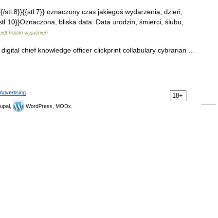
 {{/stl 8}}{{stl 7}} oznaczony czas jakiegoś wydarzenia; dzień,
{stl 10}}Oznaczona, bliska data. Data urodzin, śmierci, ślubu,
idt Polski wyjaśnień
digital chief knowledge officer clickprint collabulary cybrarian …
Advertising
18+
upal,
WordPress, MODx.