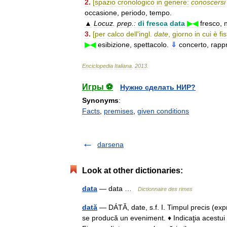
2
.
[
spazio
cronologico
in
genere:
conoscersi
occasione
,
periodo
,
tempo
.
▲
Locuz
.
prep
.
:
di
fresca
data
▶◀
fresco
,
3
.
[
per
calco
dell
'
ingl
.
date
,
giorno
in
cui
è
fi
▶◀
esibizione
,
spettacolo
.
⇓
concerto
,
rapp
Enciclopedia
Italiana
.
2013
.
Игры ⚽
Нужно сделать НИР?
Synonyms
:
Facts
,
premises
,
given conditions
darsena
Look at other dictionaries:
data
— data …
Dictionnaire des rimes
dată
— DÁTĂ, date, s.f. I. Timpul precis (exp
se producă un eveniment. ♦ Indicaţia acestui t