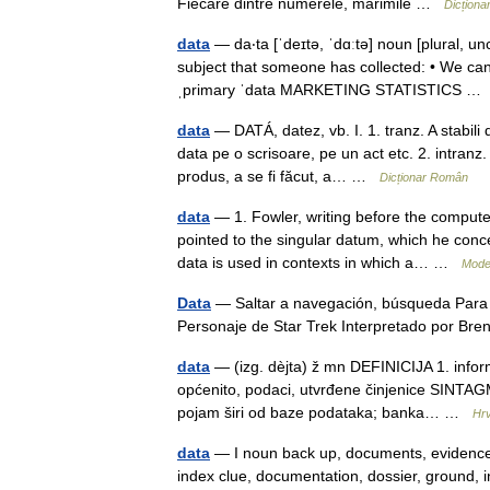
Fiecare dintre numerele, mărimile …
Dicțion
data
— da‧ta [ˈdeɪtə, ˈdɑːtə] noun [plural, u
subject that someone has collected: • We canno
ˌprimary ˈdata MARKETING STATISTICS 
data
— DATÁ, datez, vb. I. 1. tranz. A stabili
data pe o scrisoare, pe un act etc. 2. intranz.
produs, a se fi făcut, a… …
Dicționar Român
data
— 1. Fowler, writing before the computer
pointed to the singular datum, which he conc
data is used in contexts in which a… …
Mode
Data
— Saltar a navegación, búsqueda Para 
Personaje de Star Trek Interpretado por Br
data
— (izg. dèjta) ž mn DEFINICIJA 1. infor
općenito, podaci, utvrđene činjenice SINTAGM
pojam širi od baze podataka; banka… …
Hrv
data
— I noun back up, documents, evidence, f
index clue, documentation, dossier, ground,