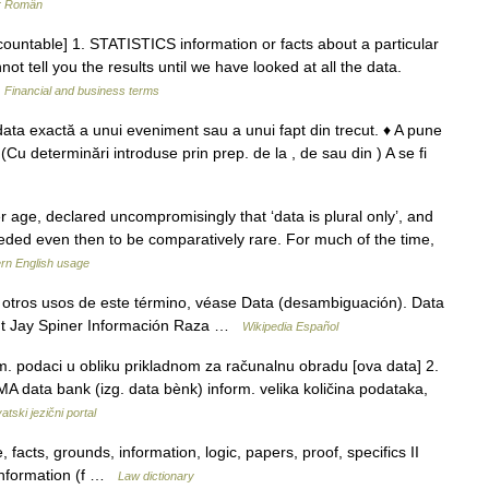
ar Român
ncountable] 1. STATISTICS information or facts about a particular
t tell you the results until we have looked at all the data.
…
Financial and business terms
 data exactă a unui eveniment sau a unui fapt din trecut. ♦ A pune
 (Cu determinări introduse prin prep. de la , de sau din ) A se fi
 age, declared uncompromisingly that ‘data is plural only’, and
eded even then to be comparatively rare. For much of the time,
rn English usage
otros usos de este término, véase Data (desambiguación). Data
ent Jay Spiner Información Raza …
Wikipedia Español
m. podaci u obliku prikladnom za računalnu obradu [ova data] 2.
A data bank (izg. data bènk) inform. velika količina podataka,
atski jezični portal
acts, grounds, information, logic, papers, proof, specifics II
 information (f …
Law dictionary