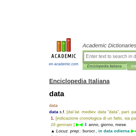
Academic Dictionarie
en-academic.com
Enciclopedia Italiana
Int
Enciclopedia Italiana
data
data
data
s
.
f
.
[
dal
lat
.
mediev
.
data
"
data
",
part
.
pa
1
.
[
indicazione
cronologica
di
un
fatto
,
sia
pa
16
gennaio
]
▶◀
⇓
anno
,
giorno
,
mese
.
▲
Locuz
.
prep
.
:
burocr
.,
in
data
odierna
▶